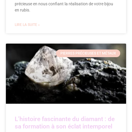
précieuse en nous confiant la réalisation de votre bijou
en rubis.
LIRE LA SUITE »
PIERRES PRÉCIEUSES ET MÉTAUX
L’histoire fascinante du diamant : de
sa formation à son éclat intemporel