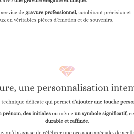
x
avec
une gravure élégante et unique
.
n service de
gravure professionnel
, combinant précision et
oux en véritables pièces d’émotion et de souvenirs.
ure, une personnalisation inte
 technique délicate qui permet d’
ajouter une touche person
n prénom
,
des initiales
ou même
un symbole significatif
, c
durable et raffinée
.
, qu’il s’agisse de célébrer une occasion spéciale, de sc