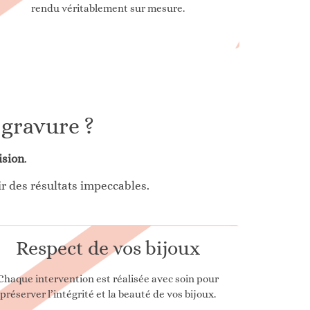
rendu véritablement sur mesure.
 gravure ?
ision
.
ir des résultats impeccables.
Respect de vos bijoux
Chaque intervention est réalisée avec soin pour
préserver l’intégrité et la beauté de vos bijoux.