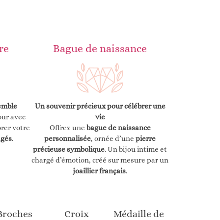
re
Bague de naissance
Un souvenir précieux pour célébrer une
emble
vie
ur avec
Offrez une
bague de naissance
rer votre
personnalisée
, ornée d’une
pierre
agés
.
précieuse symbolique
. Un bijou intime et
chargé d’émotion, créé sur mesure par un
joaillier français
.
Broches
Croix
Médaille de