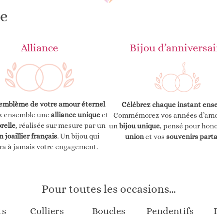
ge
Alliance
Bijou d’anniversai
’emblème de votre amour éternel
Célébrez chaque instant ens
z ensemble une
alliance unique
et
Commémorez vos années d’amo
relle
, réalisée sur mesure par un
un
bijou unique
, pensé pour hono
n joaillier français
. Un bijou qui
union
et vos
souvenirs part
era à jamais votre engagement.
Pour toutes les occasions…
ts
Colliers
Boucles
Pendentifs