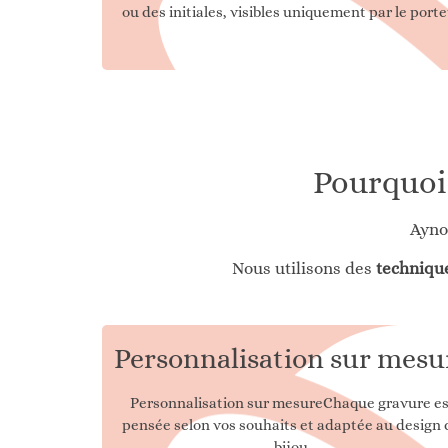
ou des initiales, visibles uniquement par le port
Pourquoi 
Aynoa
Nous utilisons des
techniqu
Personnalisation sur mesu
Personnalisation sur mesureChaque gravure es
pensée selon vos souhaits et adaptée au design
bijou.