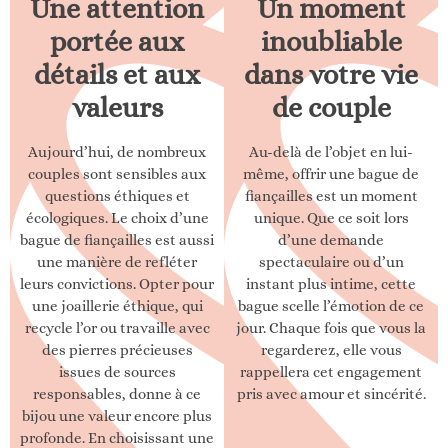
Une attention
Un moment
portée aux
inoubliable
détails et aux
dans votre vie
valeurs
de couple
Aujourd’hui, de nombreux
Au-delà de l’objet en lui-
couples sont sensibles aux
même, offrir une bague de
questions éthiques et
fiançailles est un moment
écologiques. Le choix d’une
unique. Que ce soit lors
bague de fiançailles est aussi
d’une demande
une manière de refléter
spectaculaire ou d’un
leurs convictions. Opter pour
instant plus intime, cette
une joaillerie éthique, qui
bague scelle l’émotion de ce
recycle l’or ou travaille avec
jour. Chaque fois que vous la
des pierres précieuses
regarderez, elle vous
issues de sources
rappellera cet engagement
responsables, donne à ce
pris avec amour et sincérité.
bijou une valeur encore plus
profonde. En choisissant une