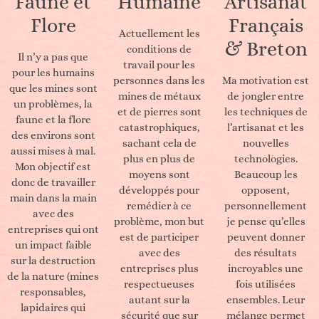
Faune et
Humaine
Artisanat
Flore
Français
Actuellement les
& Breton
conditions de
Il n’y a pas que
travail pour les
pour les humains
personnes dans les
Ma motivation est
que les mines sont
mines de métaux
de jongler entre
un problèmes, la
et de pierres sont
les techniques de
faune et la flore
catastrophiques,
l’artisanat et les
des environs sont
sachant cela de
nouvelles
aussi mises à mal.
plus en plus de
technologies.
Mon objectif est
moyens sont
Beaucoup les
donc de travailler
développés pour
opposent,
main dans la main
remédier à ce
personnellement
avec des
problème, mon but
je pense qu’elles
entreprises qui ont
est de participer
peuvent donner
un impact faible
avec des
des résultats
sur la destruction
entreprises plus
incroyables une
de la nature (mines
respectueuses
fois utilisées
responsables,
autant sur la
ensembles. Leur
lapidaires qui
sécurité que sur
mélange permet