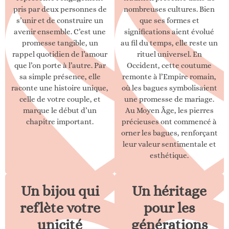
pris par deux personnes de
nombreuses cultures. Bien
s’unir et de construire un
que ses formes et
avenir ensemble. C’est une
significations aient évolué
promesse tangible, un
au fil du temps, elle reste un
rappel quotidien de l’amour
rituel universel. En
que l’on porte à l’autre. Par
Occident, cette coutume
sa simple présence, elle
remonte à l’Empire romain,
raconte une histoire unique,
où les bagues symbolisaient
celle de votre couple, et
une promesse de mariage.
marque le début d’un
Au Moyen Âge, les pierres
chapitre important.
précieuses ont commencé à
orner les bagues, renforçant
leur valeur sentimentale et
esthétique.
Un bijou qui
Un héritage
reflète votre
pour les
unicité
générations