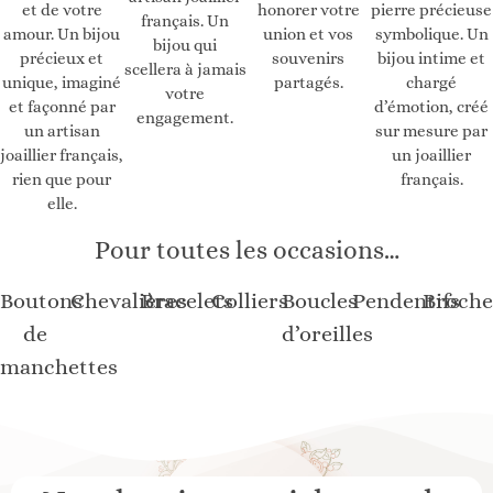
et de votre
pierre précieuse
honorer votre
français. Un
amour. Un bijou
symbolique. Un
union et vos
bijou qui
précieux et
bijou intime et
souvenirs
scellera à jamais
unique, imaginé
chargé
partagés.
votre
et façonné par
d’émotion, créé
engagement.
un artisan
sur mesure par
joaillier français,
un joaillier
rien que pour
français.
elle.
Pour toutes les occasions…
Boutons
Chevalières
Bracelets
Colliers
Boucles
Pendentifs
Broche
de
d’oreilles
manchettes