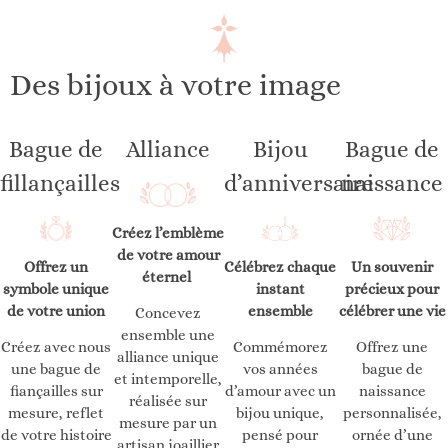
Des bijoux à votre image
Bague de
Alliance
Bijou
Bague de
fillançailles
d’anniversaire
naissance
Créez l’emblème
de votre amour
Offrez un
Un souvenir
Célébrez chaque
éternel
symbole unique
précieux pour
instant
de votre union
célébrer une vie
ensemble
Concevez
ensemble une
Créez avec nous
Offrez une
Commémorez
alliance unique
une bague de
bague de
vos années
et intemporelle,
fiançailles sur
naissance
d’amour avec un
réalisée sur
mesure, reflet
personnalisée,
bijou unique,
mesure par un
de votre histoire
ornée d’une
pensé pour
artisan joaillier