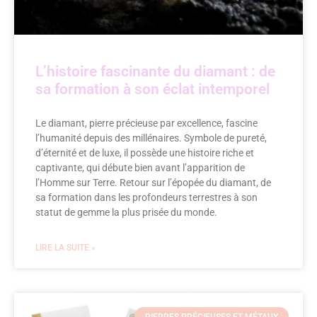
L’histoire fascinante du diamant : de
sa formation à son éclat intemporel
Le diamant, pierre précieuse par excellence, fascine
l’humanité depuis des millénaires. Symbole de pureté,
d’éternité et de luxe, il possède une histoire riche et
captivante, qui débute bien avant l’apparition de
l’Homme sur Terre. Retour sur l’épopée du diamant, de
sa formation dans les profondeurs terrestres à son
statut de gemme la plus prisée du monde.
LIRE LA SUITE »
PIERRES PRÉCIEUSES ET MÉTAUX